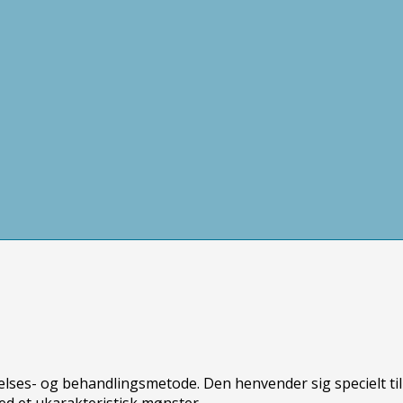
gelses- og behandlingsmetode. Den henvender sig specielt til
 et ukarakteristisk mønster.