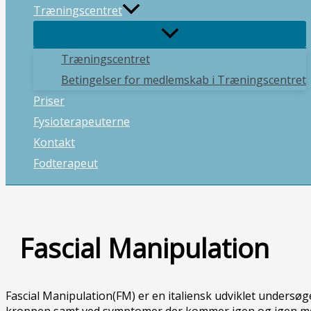
Træningscentret
Træningscentret
Betingelser for medlemskab i Træningscentret
Priser
Fysioterapeuterne
Kontakt
Fodterapeut
Fascial Manipulation
Fascial Manipulation(FM) er en italiensk udviklet undersø
kroppen samt ved symptomer der kommer igen og igen med