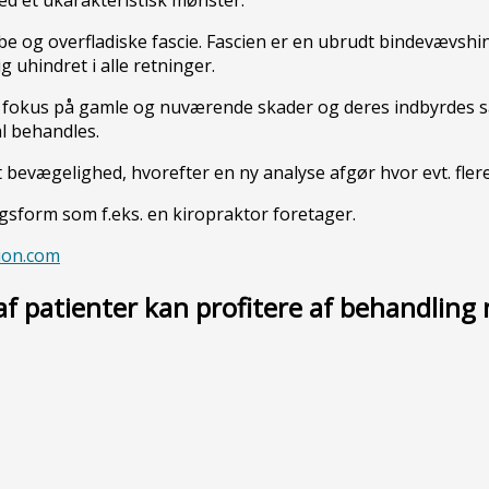
e og overfladiske fascie. Fascien er en ubrudt bindevævshi
 uhindret i alle retninger.
 fokus på gamle og nuværende skader og deres indbyrdes s
al behandles.
evægelighed, hvorefter en ny analyse afgør hvor evt. flere
sform som f.eks. en kiropraktor foretager.
ion.com
 af patienter kan profitere af behandlin