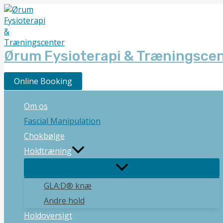
Gå
til
indholdet
Ørum Fysioterapi & Træningsce
Online Booking
Om os
Fascial Manipulation
Chokbølge
Holdtræning
GLA:D® knæ
Andre hold
Holdoversigt