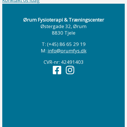
Konktakt os idag
Ørum Fysioterapi & Træningscenter
Østergade 32, Ørum
8830 Tjele
T: (+45) 86 65 29 19
M:
info@orumfys.dk
CVR-nr: 42491403